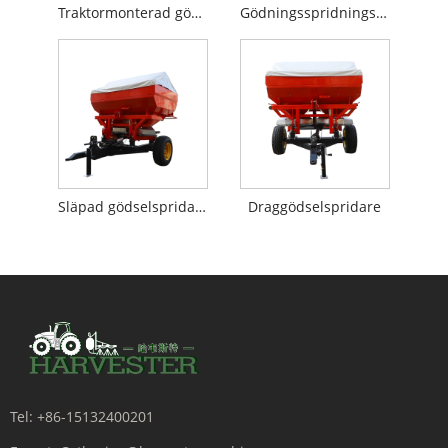
Traktormonterad gödselspridare
Gödningsspridningsmaskin
Släpad gödselspridare
Draggödselspridare
Tel:
+86-15132400201