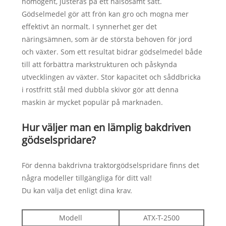
homogent, justeras på ett hälsosamt sätt.
Gödselmedel gör att frön kan gro och mogna mer
effektivt än normalt. I synnerhet ger det
näringsämnen, som är de största behoven för jord
och växter. Som ett resultat bidrar gödselmedel både
till att förbättra markstrukturen och påskynda
utvecklingen av växter. Stor kapacitet och såddbricka
i rostfritt stål med dubbla skivor gör att denna
maskin är mycket populär på marknaden.
Hur väljer man en lämplig bakdriven
gödselspridare?
För denna bakdrivna traktorgödselspridare finns det
några modeller tillgängliga för ditt val!
Du kan välja det enligt dina krav.
Modell
ATX-T-2500