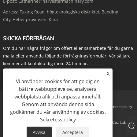
E-post:
Catherine@harvestermachinery.com
Adress:
Fuxing Road, högteknologiska distriktet, Baoding
City, Hebei-provinsen, Kina
SKICKA FÖRFRÅGAN
Om du har några frågor om offert eller samarbete får du gärna
maila eller använda följande förfrågningsformulär. Vår säljare
kommer att kontakta dig inom 24 timmar.
X
FÖRFRÅGAN NU
Vi använder cookies för att ge dig en
bättre webbupplevelse, analysera
webbplatstrafik och anpassa innehåll.
Genom att använda denna sida
Links
Sitemap
RSS
XML
Sekretesspolicy
godkänner du vår användning av cookies.
Sekretesspolicy
Copyright © 2023 Baoding Harvester Import and Export Trading Co., Ltd. Med
ensamrätt
Avvisa
Acceptera