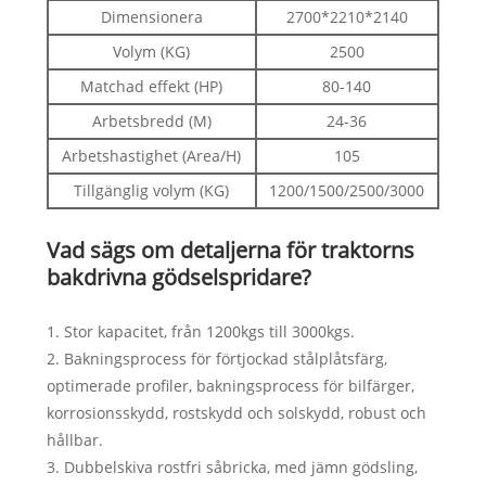
Dimensionera
2700*2210*2140
Volym (KG)
2500
Matchad effekt (HP)
80-140
Arbetsbredd (M)
24-36
Arbetshastighet (Area/H)
105
Tillgänglig volym (KG)
1200/1500/2500/3000
Vad sägs om detaljerna för traktorns
bakdrivna gödselspridare?
1. Stor kapacitet, från 1200kgs till 3000kgs.
2. Bakningsprocess för förtjockad stålplåtsfärg,
optimerade profiler, bakningsprocess för bilfärger,
korrosionsskydd, rostskydd och solskydd, robust och
hållbar.
3. Dubbelskiva rostfri såbricka, med jämn gödsling,