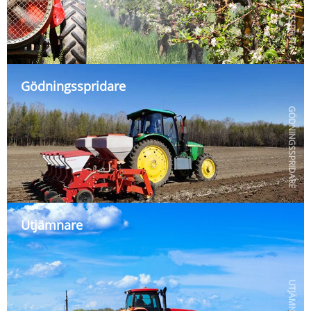
LANTBRUKSSPRUTA
Gödningsspridare
GÖDNINGSSPRIDARE
Utjämnare
UTJÄMNARE