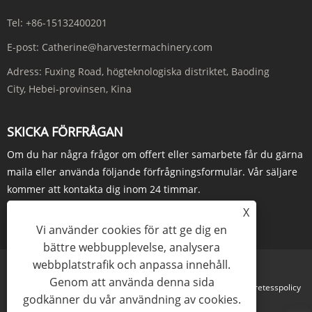
Tel:
+86-15132400201
E-post:
Catherine@harvestermachinery.com
Adress:
Fuxing Road, högteknologiska distriktet, Baoding
City, Hebei-provinsen, Kina
SKICKA FÖRFRÅGAN
Om du har några frågor om offert eller samarbete får du gärna
maila eller använda följande förfrågningsformulär. Vår säljare
kommer att kontakta dig inom 24 timmar.
X
FÖRFRÅGAN NU
Vi använder cookies för att ge dig en
bättre webbupplevelse, analysera
webbplatstrafik och anpassa innehåll.
Genom att använda denna sida
Links
Sitemap
RSS
XML
Sekretesspolicy
godkänner du vår användning av cookies.