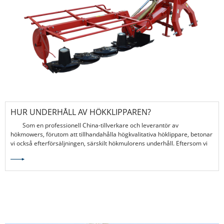
HUR UNDERHÅLL AV HÖKKLIPPAREN?
Som en professionell China-tillverkare och leverantör av
hökmowers, förutom att tillhandahålla högkvalitativa höklippare, betonar
vi också efterförsäljningen, särskilt hökmulorens underhåll. Eftersom vi
vet att regelbundet underhåll inte bara förlänger livslängdens livslängd
utan också hjälper till att förbättra skäreffektiviteten och den
övergripande produktiviteten i din jordbearbetningsoperation.