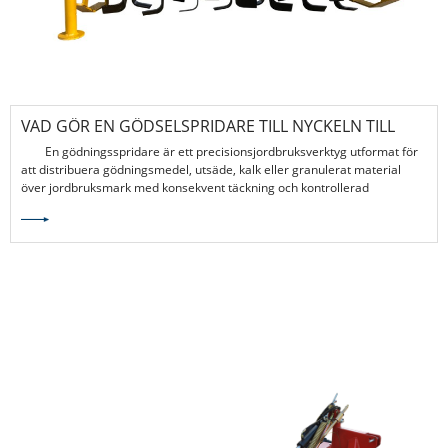
VAD GÖR EN GÖDSELSPRIDARE TILL NYCKELN TILL
MODERNT PRECISIONSJORDBRUK?
En gödningsspridare är ett precisionsjordbruksverktyg utformat för
att distribuera gödningsmedel, utsäde, kalk eller granulerat material
över jordbruksmark med konsekvent täckning och kontrollerad
produktion. Moderna odlingsmetoder förlitar sig mycket på korrekt
näringsämnesplacering, och en gödselspridare spelar en central roll för
att leverera enhetlig fördelning som stödjer grödans hälsa, ökar
avkastningen och minskar materialspill.