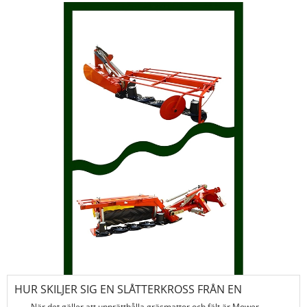
HUR SKILJER SIG EN SLÅTTERKROSS FRÅN EN
SKIVKLIPPARE?
När det gäller att upprätthålla gräsmattor och fält är Mower