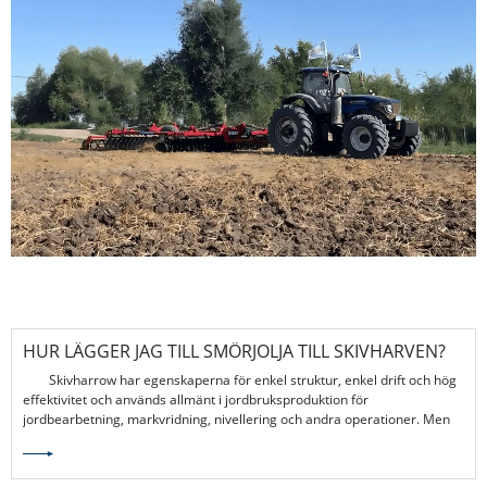
HUR LÄGGER JAG TILL SMÖRJOLJA TILL SKIVHARVEN?
Skivharrow har egenskaperna för enkel struktur, enkel drift och hög
effektivitet och används allmänt i jordbruksproduktion för
jordbearbetning, markvridning, nivellering och andra operationer. Men
för att skivharken ska uppnå maximal effektivitet kräver det inte bara
korrekta driftsförmågor utan också noggrant underhåll.