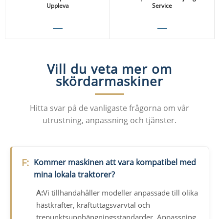
Uppleva
Service
Visa detaljer
Visa detaljer
Vill du veta mer om
skördarmaskiner
Hitta svar på de vanligaste frågorna om vår
Visa detaljer
Visa detaljer
utrustning, anpassning och tjänster.
F:
Kommer maskinen att vara kompatibel med
mina lokala traktorer?
A:
Vi tillhandahåller modeller anpassade till olika
hästkrafter, kraftuttagsvarvtal och
trepunktsupphängningsstandarder. Anpassning