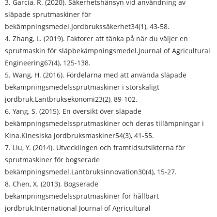
3. Garcia, R. (2020). Säkerhetshänsyn vid användning av
släpade sprutmaskiner för
bekämpningsmedel.
Jordbrukssäkerhet
34(1), 43-58.
4. Zhang, L. (2019). Faktorer att tänka på när du väljer en
sprutmaskin för släpbekämpningsmedel.
Journal of Agricultural
Engineering
67(4), 125-138.
5. Wang, H. (2016). Fördelarna med att använda släpade
bekämpningsmedelssprutmaskiner i storskaligt
jordbruk.
Lantbruksekonomi
23(2), 89-102.
6. Yang, S. (2015). En översikt över släpade
bekämpningsmedelssprutmaskiner och deras tillämpningar i
Kina.
Kinesiska jordbruksmaskiner
54(3), 41-55.
7. Liu, Y. (2014). Utvecklingen och framtidsutsikterna för
sprutmaskiner för bogserade
bekämpningsmedel.
Lantbruksinnovation
30(4), 15-27.
8. Chen, X. (2013). Bogserade
bekämpningsmedelssprutmaskiner för hållbart
jordbruk.
International Journal of Agricultural