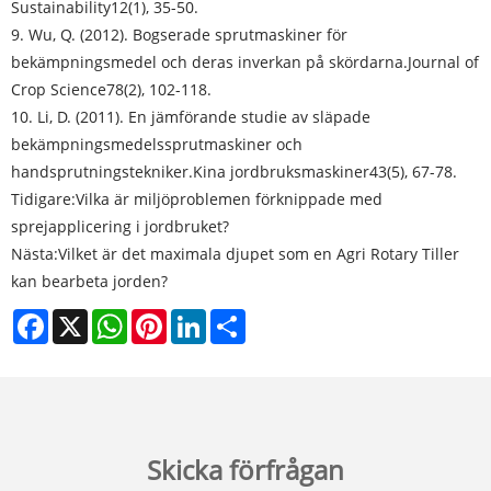
Sustainability
12(1), 35-50.
9. Wu, Q. (2012). Bogserade sprutmaskiner för
bekämpningsmedel och deras inverkan på skördarna.
Journal of
Crop Science
78(2), 102-118.
10. Li, D. (2011). En jämförande studie av släpade
bekämpningsmedelssprutmaskiner och
handsprutningstekniker.
Kina jordbruksmaskiner
43(5), 67-78.
Tidigare:
Vilka är miljöproblemen förknippade med
sprejapplicering i jordbruket?
Nästa:
Vilket är det maximala djupet som en Agri Rotary Tiller
kan bearbeta jorden?
Facebook
X
WhatsApp
Pinterest
LinkedIn
Share
Skicka förfrågan