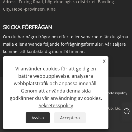
Adress:
Fuxing Road, högteknologiska distriktet, Baoding
City, Hebei-provinsen, Kina
SKICKA FÖRFRÅGAN
Om du har några frågor om offert eller samarbete får du gärna
maila eller använda följande förfrågningsformulär. Vår säljare
kommer att kontakta dig inom 24 timmar.
X
FÖRFRÅGAN NU
Vi använder cookies för att ge dig en
bättre webbupplevelse, analysera
webbplatstrafik och anpassa innehåll.
Genom att använda denna sida
Links
Sitemap
RSS
XML
Sekretesspolicy
godkänner du vår användning av cookies.
Sekretesspolicy
Copyright © 2023 Baoding Harvester Import and Export Trading Co., Ltd. Med
ensamrätt
Avvisa
Acceptera