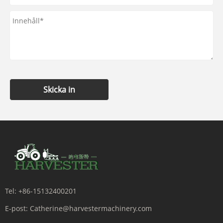
Skicka in
Tel:
+86-15132400201
E-post:
Catherine@harvestermachinery.com