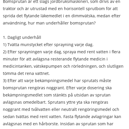
Bomsprutan är ett slags jordbruksmaskineri, som drivs av en
traktor och är utrustad med en horisontell sprutbom för att
sprida det flytande läkemedlet i en dimmvätska, medan efter
användning, hur man underhåller bomsprutan?
1. Dagligt underhåll
1) Tvätta munstycket efter sprayning varje dag.
2) Efter sprayningen varje dag, spraya med rent vatten i flera
minuter för att avlägsna resterande flytande medicin i
medicintanken, vätskepumpen och rörledningen, och slutligen
tömma det rena vattnet.
3) Efter att varje bekämpningsmedel har sprutats måste
bomsprutan rengöras noggrant. Efter varje dosering ska
bekämpningsmedlet som stänkts på utsidan av sprutan
avlägsnas omedelbart. Sprutans yttre yta ska rengöras
noggrant med tvålvatten eller neutralt rengöringsmedel och
sedan tvättas med rent vatten. Fasta flytande avlagringar kan
avlägsnas med en hårborste. Insidan av sprutan som har