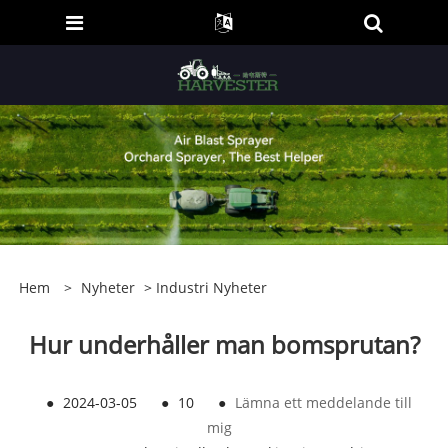
Hem
>
Nyheter
>
Industri Nyheter
Hur underhåller man bomsprutan?
●
2024-03-05
●
10
●
Lämna ett meddelande till
mig