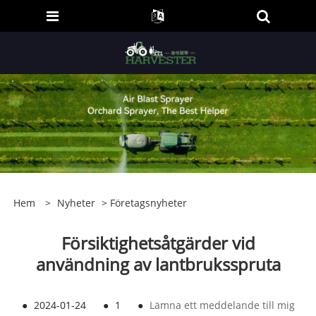
Hem
>
Nyheter
>
Företagsnyheter
Försiktighetsåtgärder vid
användning av lantbruksspruta
●
2024-01-24
●
1
●
Lämna ett meddelande till mig